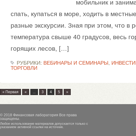
мобильник и занима
спать, купаться в море, ходить в местны
разные экскурсии. Зная при этом, что в
температура свыше 40 градусов, весь го
горящих лесов, […]
РУБРИКИ:
ВЕБИНАРЫ И СЕМИНАРЫ
,
ИНВЕСТИ
ТОРГОВЛИ
« Первая
«
...
3
4
5
»
© 2018
Финансовая лаборатория
Все права
защищены.
Любое использование материалов допускается только с
указанием активной ссылки на источник.