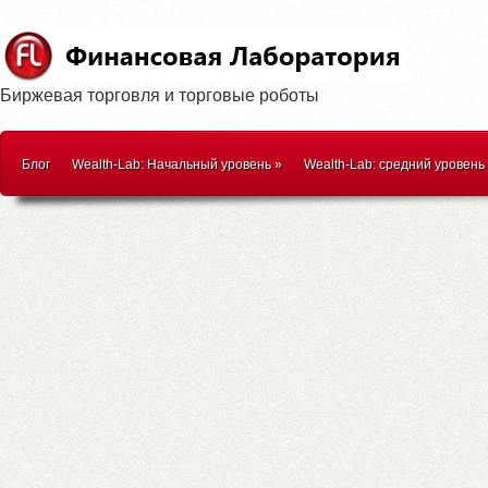
Биржевая торговля и торговые роботы
Блог
Wealth-Lab: Начальный уровень
»
Wealth-Lab: средний уровень
WealthScript
»
Методики торговли
»