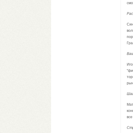
смо
Ра
Син
вол
пор
Гра
Ваш
Иго
"фи
тор
рын
Шаг
Мат
кон
все
Стр