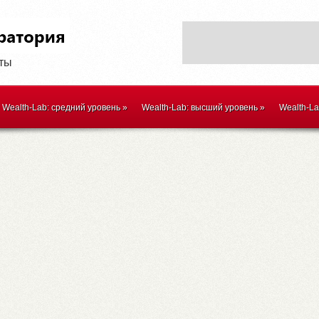
оты
Wealth-Lab: средний уровень
»
Wealth-Lab: высший уровень
»
Wealth-L