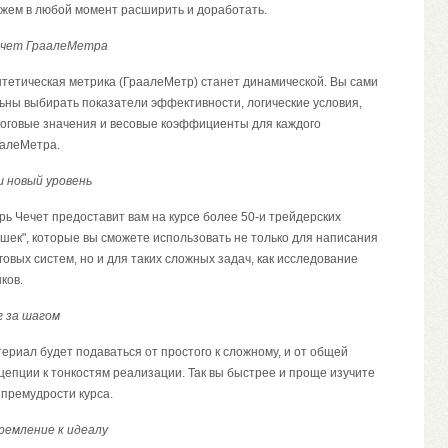
жем в любой момент расширить и доработать.
счет ГраалеМетра
тетическая метрика (ГраалеМетр) станет динамической. Вы сами
ьны выбирать показатели эффективности, логические условия,
оговые значения и весовые коэффициенты для каждого
алеМетра.
 новый уровень
рь Чечет предоставит вам на курсе более 50-и трейдерских
шек", которые вы сможете использовать не только для написания
говых систем, но и для таких сложных задач, как исследование
ков.
 за шагом
ериал будет подаваться от простого к сложному, и от общей
цепции к тонкостям реализации. Так вы быстрее и проще изучите
 премудрости курса.
емление к идеалу