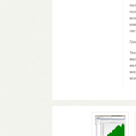
Нет
пол
воз
ком
сис
Гра
Тео
вку
жел
вне
воз