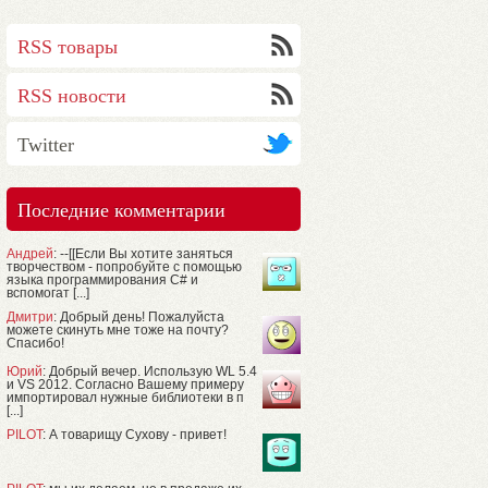
RSS товары
RSS новости
Twitter
Последние комментарии
Андрей
: --[[Если Вы хотите заняться
творчеством - попробуйте с помощью
языка программирования C# и
вспомогат [...]
Дмитри
: Добрый день! Пожалуйста
можете скинуть мне тоже на почту?
Спасибо!
Юрий
: Добрый вечер. Использую WL 5.4
и VS 2012. Согласно Вашему примеру
импортировал нужные библиотеки в п
[...]
PILOT
: А товарищу Сухову - привет!