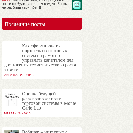
PILOT
: мы их делаем, но в продаже их
нет, и не будет, а пишем вам, чтобы вы
не разбили свои лбы !!!
Последние посты
Как сформировать
портфель из торговых
систем и грамотно
управлять капиталом для
достижения геометрического роста
эквити
АВГУСТА - 27 - 2013
Оценка будущей
работоспособности
торговой системы в Monte-
Carlo Lab
МАРТА - 28 - 2013
Вебинар – интервью с