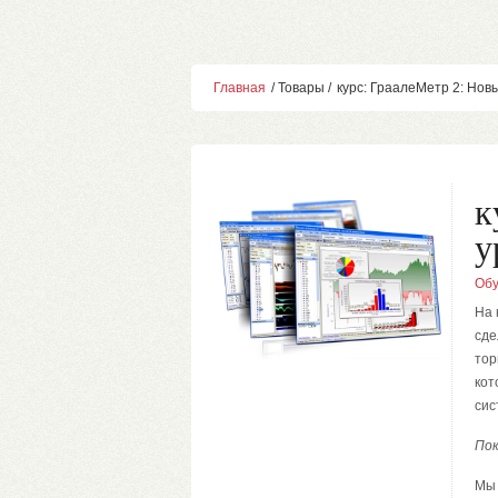
Главная
/ Товары /
курс: ГраалеМетр 2: Новы
к
у
Обу
На 
сде
тор
кот
сис
По
Мы 