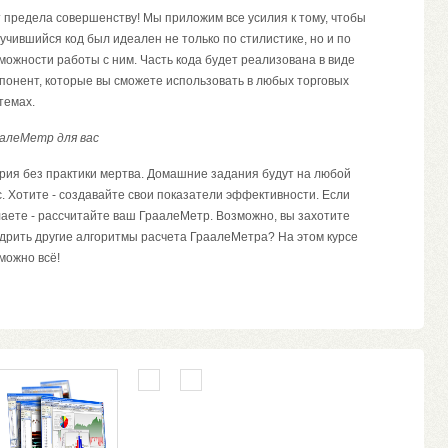
 предела совершенству! Мы приложим все усилия к тому, чтобы
учившийся код был идеален не только по стилистике, но и по
можности работы с ним. Часть кода будет реализована в виде
понент, которые вы сможете использовать в любых торговых
темах.
алеМетр для вас
рия без практики мертва. Домашние задания будут на любой
с. Хотите - создавайте свои показатели эффективности. Если
аете - рассчитайте ваш ГраалеМетр. Возможно, вы захотите
дрить другие алгоритмы расчета ГраалеМетра? На этом курсе
можно всё!