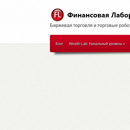
Биржевая торговля и торговые роб
Блог
Wealth-Lab: Начальный уровень
»
WealthScript
»
Методики торговли
»