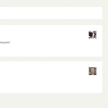
рмацию!