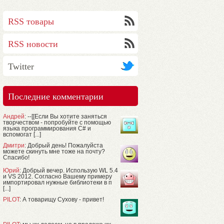
RSS товары
RSS новости
Twitter
Последние комментарии
Андрей
: --[[Если Вы хотите заняться
творчеством - попробуйте с помощью
языка программирования C# и
вспомогат [...]
Дмитри
: Добрый день! Пожалуйста
можете скинуть мне тоже на почту?
Спасибо!
Юрий
: Добрый вечер. Использую WL 5.4
и VS 2012. Согласно Вашему примеру
импортировал нужные библиотеки в п
[...]
PILOT
: А товарищу Сухову - привет!