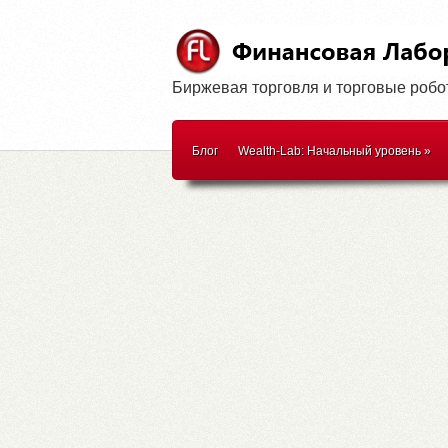
Биржевая торговля и торговые роб
Блог
Wealth-Lab: Начальный уровень
»
WealthScript
»
Методики торговли
»