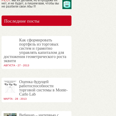
PILOT
: мы их делаем, но в продаже их
нет, и не будет, а пишем вам, чтобы вы
не разбили свои лбы !!!
Последние посты
Как сформировать
портфель из торговых
систем и грамотно
управлять капиталом для
достижения геометрического роста
эквити
АВГУСТА - 27 - 2013
Оценка будущей
работоспособности
торговой системы в Monte-
Carlo Lab
МАРТА - 28 - 2013
Вебинар – интервью с