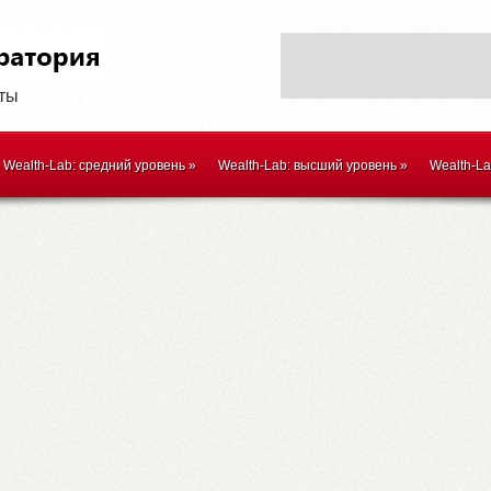
оты
Wealth-Lab: средний уровень
»
Wealth-Lab: высший уровень
»
Wealth-L