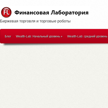
Биржевая торговля и торговые роботы
Блог
Wealth-Lab: Начальный уровень
»
Wealth-Lab: средний уровень
WealthScript
»
Методики торговли
»