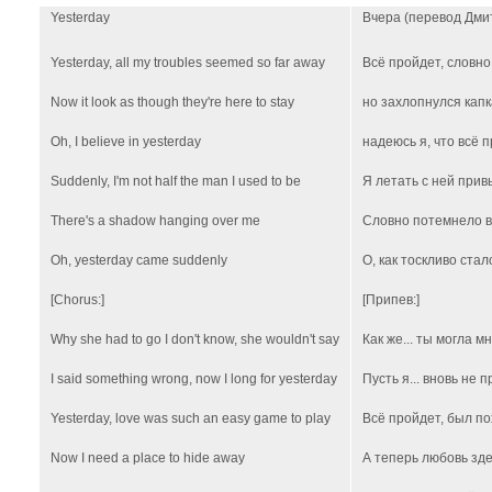
Yesterday
Вчера
(перевод Дми
Yesterday, all my troubles seemed so far away
Всё пройдет, словно
Now it look as though they're here to stay
но захлопнулся капк
Oh, I believe in yesterday
надеюсь я, что всё п
Suddenly, I'm not half the man I used to be
Я летать с ней привы
There's a shadow hanging over me
Словно потемнело в
Oh, yesterday came suddenly
О, как тоскливо стал
[Chorus:]
[Припев:]
Why she had to go I don't know, she wouldn't say
Как же... ты могла м
I said something wrong, now I long for yesterday
Пусть я... вновь не п
Yesterday, love was such an easy game to play
Всё пройдет, был по
Now I need a place to hide away
А теперь любовь зде