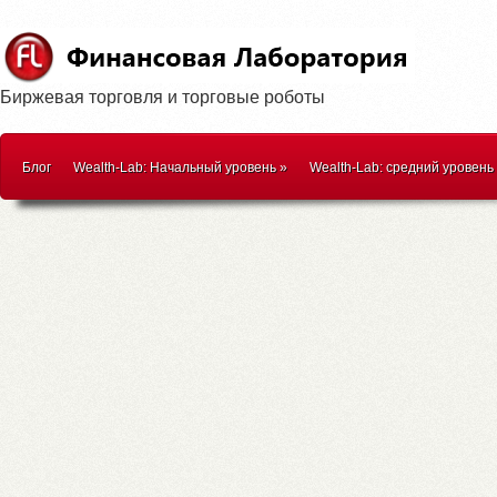
Биржевая торговля и торговые роботы
Блог
Wealth-Lab: Начальный уровень
»
Wealth-Lab: средний уровень
WealthScript
»
Методики торговли
»