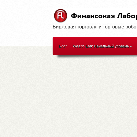
Биржевая торговля и торговые роб
Блог
Wealth-Lab: Начальный уровень
»
WealthScript
»
Методики торговли
»