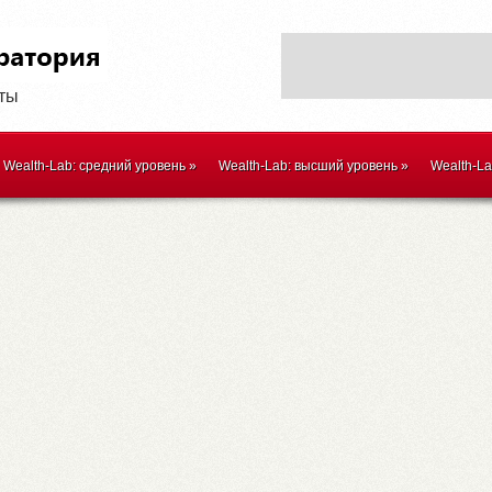
оты
Wealth-Lab: средний уровень
»
Wealth-Lab: высший уровень
»
Wealth-L