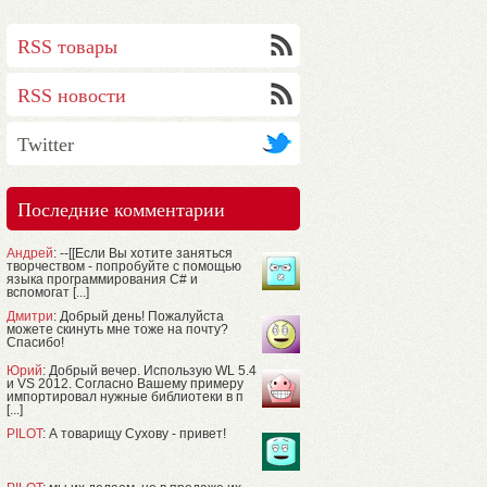
RSS товары
RSS новости
Twitter
Последние комментарии
Андрей
: --[[Если Вы хотите заняться
творчеством - попробуйте с помощью
языка программирования C# и
вспомогат [...]
Дмитри
: Добрый день! Пожалуйста
можете скинуть мне тоже на почту?
Спасибо!
Юрий
: Добрый вечер. Использую WL 5.4
и VS 2012. Согласно Вашему примеру
импортировал нужные библиотеки в п
[...]
PILOT
: А товарищу Сухову - привет!