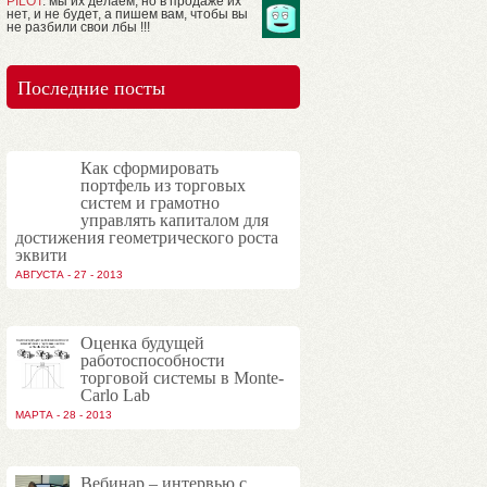
PILOT
: мы их делаем, но в продаже их
нет, и не будет, а пишем вам, чтобы вы
не разбили свои лбы !!!
Последние посты
Как сформировать
портфель из торговых
систем и грамотно
управлять капиталом для
достижения геометрического роста
эквити
АВГУСТА - 27 - 2013
Оценка будущей
работоспособности
торговой системы в Monte-
Carlo Lab
МАРТА - 28 - 2013
Вебинар – интервью с