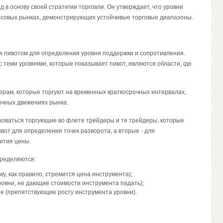
д в основу своей стратегии торговли. Он утверждает, что уровни
нсовых рынках, демонстрирующих устойчивые торговые диапазоны.
 пивотом для определения уровня поддержки и сопротивления.
с теми уровнями, которые показывает пивот, являются области, где
ерам, которые торгуют на временных краткосрочных интервалах,
очных движениях рынка.
ьзоваться торгующие во флете трейдеры и те трейдеры, которые
вот для определения точек разворота, а вторые - для
ития цены.
пределяются:
му, как правило, стремится цена инструмента);
ровни, не дающие стоимости инструмента падать);
ие (препятствующие росту инструмента уровни).