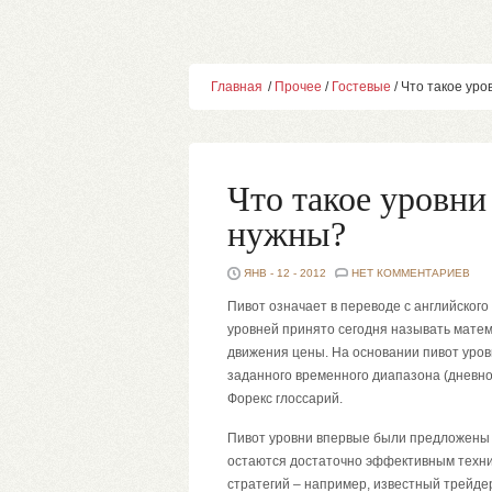
Главная
/
Прочее
/
Гостевые
/ Что такое уро
Что такое уровни
нужны?
ЯНВ - 12 - 2012
НЕТ КОММЕНТАРИЕВ
Пивот означает в переводе с английског
уровней принято сегодня называть мате
движения цены. На основании пивот уро
заданного временного диапазона (дневно
Форекс глоссарий.
Пивот уровни впервые были предложены Г
остаются достаточно эффективным технич
стратегий – например, известный трейд