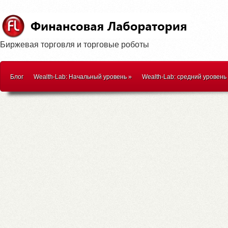
Биржевая торговля и торговые роботы
Блог
Wealth-Lab: Начальный уровень
»
Wealth-Lab: средний уровень
WealthScript
»
Методики торговли
»