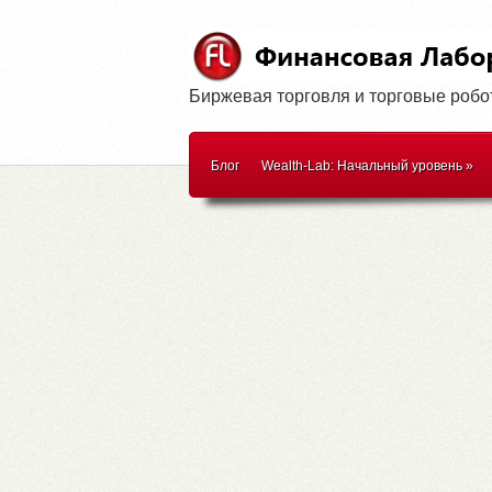
Биржевая торговля и торговые роб
Блог
Wealth-Lab: Начальный уровень
»
WealthScript
»
Методики торговли
»