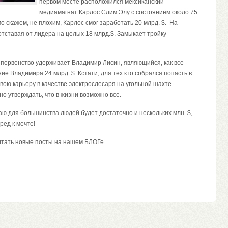
первом месте расположился мексиканский
медиамагнат Карлос Слим Элу с состоянием около 75
о скажем, не плохим, Карлос смог заработать 20 млрд. $. На
тставая от лидера на целых 18 млрд.$. Замыкает тройку
н первенство удерживает Владимир Лисин, являющийся, как все
е Владимира 24 млрд. $. Кстати, для тех кто собрался попасть в
вою карьеру в качестве электрослесаря на угольной шахте
о утверждать, что в жизни возможно все.
маю для большинства людей будет достаточно и нескольких млн. $,
ред к мечте!
итать новые посты на нашем БЛОГе.