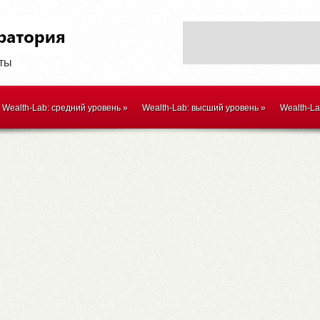
оты
Wealth-Lab: средний уровень
»
Wealth-Lab: высший уровень
»
Wealth-L