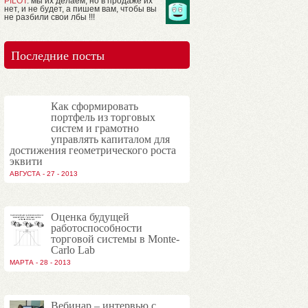
PILOT
: мы их делаем, но в продаже их
нет, и не будет, а пишем вам, чтобы вы
не разбили свои лбы !!!
Последние посты
Как сформировать
портфель из торговых
систем и грамотно
управлять капиталом для
достижения геометрического роста
эквити
АВГУСТА - 27 - 2013
Оценка будущей
работоспособности
торговой системы в Monte-
Carlo Lab
МАРТА - 28 - 2013
Вебинар – интервью с