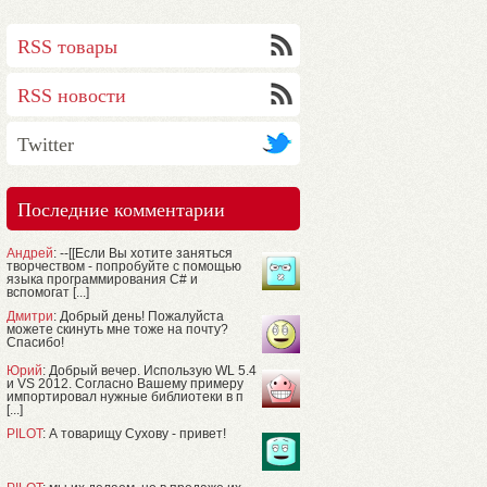
RSS товары
RSS новости
Twitter
Последние комментарии
Андрей
: --[[Если Вы хотите заняться
творчеством - попробуйте с помощью
языка программирования C# и
вспомогат [...]
Дмитри
: Добрый день! Пожалуйста
можете скинуть мне тоже на почту?
Спасибо!
Юрий
: Добрый вечер. Использую WL 5.4
и VS 2012. Согласно Вашему примеру
импортировал нужные библиотеки в п
[...]
PILOT
: А товарищу Сухову - привет!