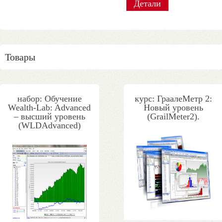
Детали
Детали
Детали
Детали
Детали
Детали
Детали
Детали
Товары
набор: Обучение
курс: ГраалеМетр 2:
Wealth-Lab: Advanced
Новый уровень
– высший уровень
(GrailMeter2).
(WLDAdvanced)