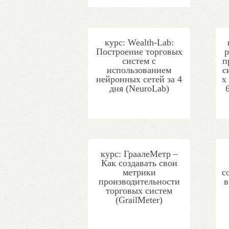
курс: Wealth-Lab:
Построение торговых
р
систем с
п
использованием
с
нейронных сетей за 4
х
дня (NeuroLab)
курс: ГраалеМетр –
Как создавать свои
метрики
с
производительности
в
торговых систем
(GrailMeter)