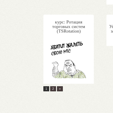
курс: Ротация
торговых систем
У
(TSRotation)
1
2
»