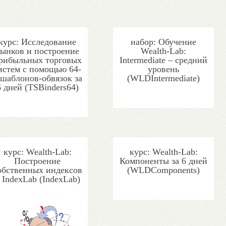
курс: Исследование
набор: Обучение
ынков и построение
Wealth-Lab:
рибыльных торговых
Intermediate – средний
истем с помощью 64-
уровень
 шаблонов-обвязок за
(WLDIntermediate)
6 дней (TSBinders64)
курс: Wealth-Lab:
курс: Wealth-Lab:
Построение
Компоненты за 6 дней
обственных индексов
(WLDComponents)
 IndexLab (IndexLab)