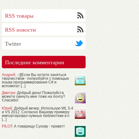
RSS товары
RSS новости
Twitter
Последние комментарии
Андрей
: --[[Если Вы хотите заняться
творчеством - попробуйте с помощью
языка программирования C# и
вспомогат [...]
Дмитри
: Добрый день! Пожалуйста
можете скинуть мне тоже на почту?
Спасибо!
Юрий
: Добрый вечер. Использую WL 5.4
и VS 2012. Согласно Вашему примеру
импортировал нужные библиотеки в п
[...]
PILOT
: А товарищу Сухову - привет!