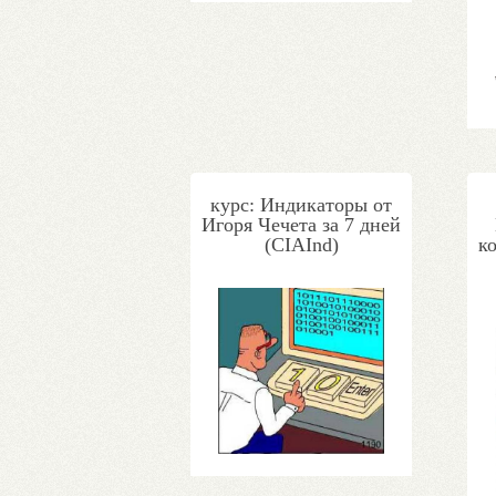
курс: Индикаторы от
Игоря Чечета за 7 дней
(CIAInd)
к