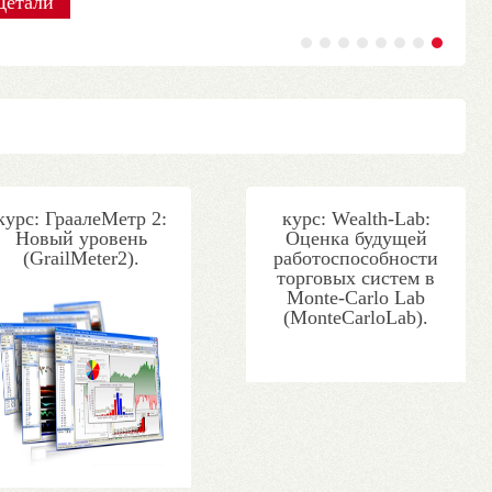
Детали
Детали
Детали
Детали
Детали
Детали
Детали
Детали
курс: ГраалеМетр 2:
курс: Wealth-Lab:
Новый уровень
Оценка будущей
(GrailMeter2).
работоспособности
торговых систем в
Monte-Carlo Lab
(MonteCarloLab).