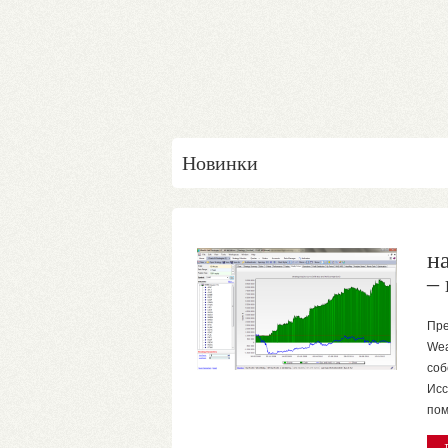
Новинки
н
–
Пре
Wea
соб
Исс
пом