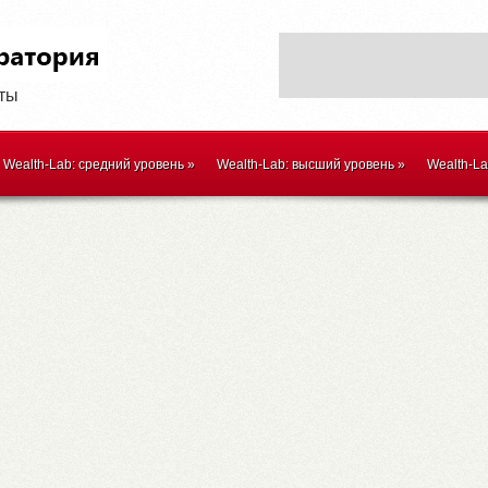
оты
Wealth-Lab: средний уровень
»
Wealth-Lab: высший уровень
»
Wealth-L