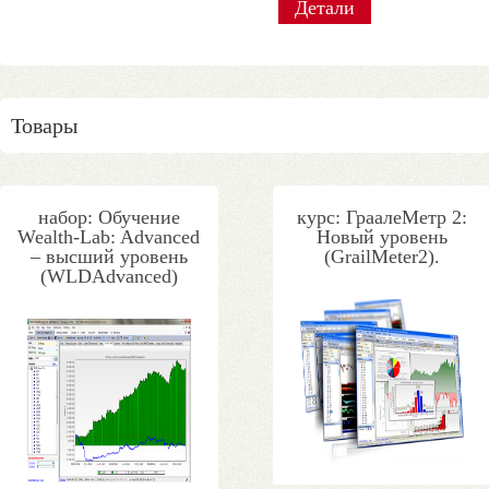
Детали
Детали
Детали
Детали
Детали
Детали
Детали
Детали
Товары
набор: Обучение
курс: ГраалеМетр 2:
Wealth-Lab: Advanced
Новый уровень
– высший уровень
(GrailMeter2).
(WLDAdvanced)