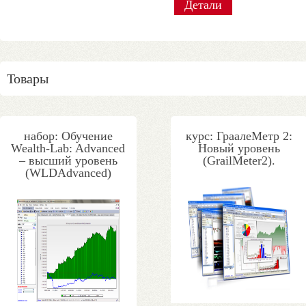
Детали
Детали
Детали
Детали
Детали
Детали
Детали
Детали
Товары
набор: Обучение
курс: ГраалеМетр 2:
Wealth-Lab: Advanced
Новый уровень
– высший уровень
(GrailMeter2).
(WLDAdvanced)