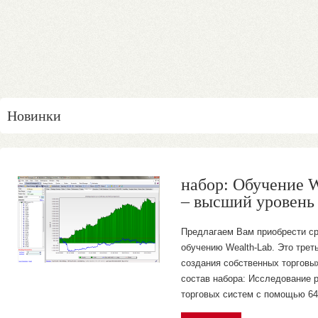
Новинки
набор: Обучение W
курс: ГраалеМетр 
– высший уровен
(GrailMeter2).
Предлагаем Вам приобрести ср
На курсе "Граалеметр 2: Новый
обучению Wealth-Lab. Это трет
сделаем законченное решение
создания собственных торговых
торговых систем, но и выдадим
состав набора: Исследование 
"фишек", которые поднимут ва
торговых систем с помощью 64-
торговых систем. Показатели 