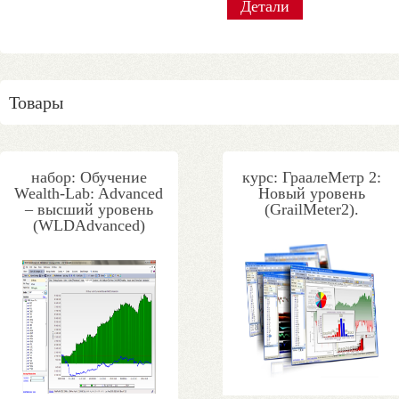
Детали
Детали
Детали
Детали
Детали
Детали
Детали
Детали
Товары
набор: Обучение
курс: ГраалеМетр 2:
Wealth-Lab: Advanced
Новый уровень
– высший уровень
(GrailMeter2).
(WLDAdvanced)