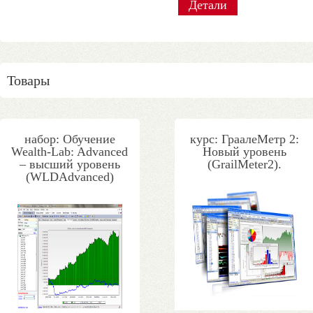
Детали
Детали
Детали
Детали
Детали
Детали
Детали
Детали
Товары
набор: Обучение
курс: ГраалеМетр 2:
Wealth-Lab: Advanced
Новый уровень
– высший уровень
(GrailMeter2).
(WLDAdvanced)