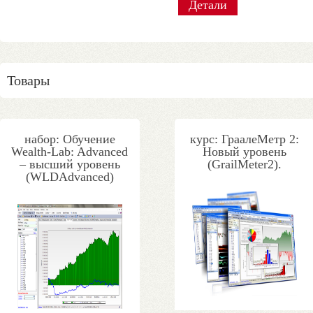
Детали
Детали
Детали
Детали
Детали
Детали
Детали
Детали
Товары
набор: Обучение
курс: ГраалеМетр 2:
Wealth-Lab: Advanced
Новый уровень
– высший уровень
(GrailMeter2).
(WLDAdvanced)