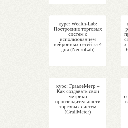
курс: Wealth-Lab:
Построение торговых
р
систем с
п
использованием
с
нейронных сетей за 4
х
дня (NeuroLab)
курс: ГраалеМетр –
Как создавать свои
метрики
с
производительности
в
торговых систем
(GrailMeter)