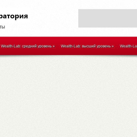
оты
Wealth-Lab: средний уровень
»
Wealth-Lab: высший уровень
»
Wealth-L