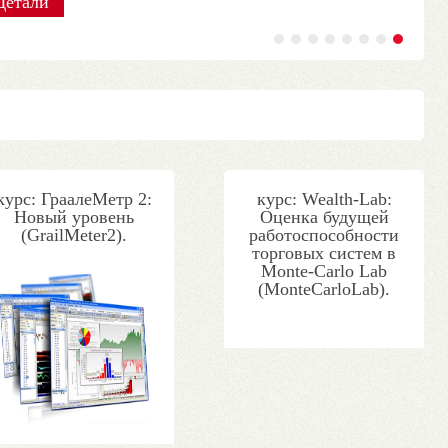
Детали
Детали
Детали
Детали
Детали
Детали
Детали
Детали
курс: ГраалеМетр 2:
курс: Wealth-Lab:
Новый уровень
Оценка будущей
(GrailMeter2).
работоспособности
торговых систем в
Monte-Carlo Lab
(MonteCarloLab).