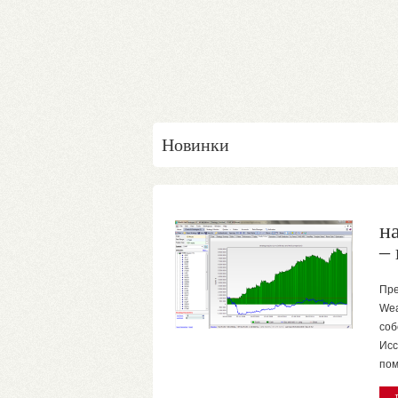
Новинки
н
–
Пре
Wea
соб
Исс
пом