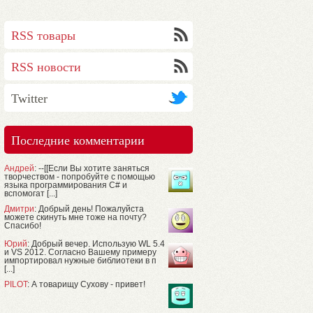
RSS товары
RSS новости
Twitter
Последние комментарии
Андрей
: --[[Если Вы хотите заняться
творчеством - попробуйте с помощью
языка программирования C# и
вспомогат [...]
Дмитри
: Добрый день! Пожалуйста
можете скинуть мне тоже на почту?
Спасибо!
Юрий
: Добрый вечер. Использую WL 5.4
и VS 2012. Согласно Вашему примеру
импортировал нужные библиотеки в п
[...]
PILOT
: А товарищу Сухову - привет!