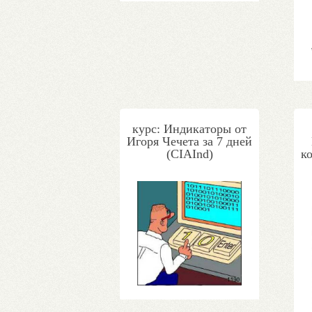
курс: Индикаторы от
Игоря Чечета за 7 дней
(CIAInd)
к