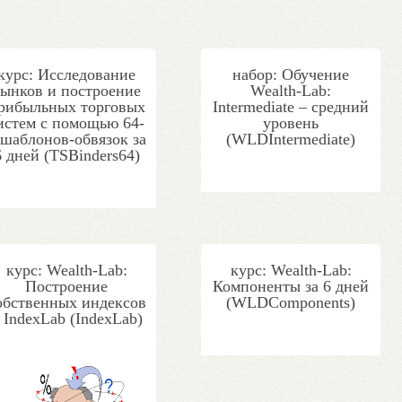
курс: Исследование
набор: Обучение
ынков и построение
Wealth-Lab:
рибыльных торговых
Intermediate – средний
истем с помощью 64-
уровень
 шаблонов-обвязок за
(WLDIntermediate)
6 дней (TSBinders64)
курс: Wealth-Lab:
курс: Wealth-Lab:
Построение
Компоненты за 6 дней
обственных индексов
(WLDComponents)
 IndexLab (IndexLab)