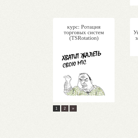
курс: Ротация
торговых систем
У
(TSRotation)
1
2
»