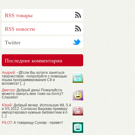
RSS товары
RSS новости
Twitter
Последние комментарии
Андрей
: --[[Если Вы хотите заняться
творчеством - попробуйте с помощью
языка программирования C# и
вспомогат [...]
Дмитри
: Добрый день! Пожалуйста
можете скинуть мне тоже на почту?
Спасибо!
Юрий
: Добрый вечер. Использую WL 5.4
и VS 2012. Согласно Вашему примеру
импортировал нужные библиотеки в п
[...]
PILOT
: А товарищу Сухову - привет!