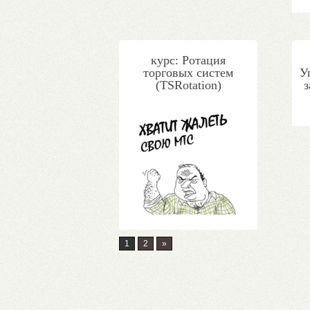
курс: Ротация
торговых систем
У
(TSRotation)
1
2
»