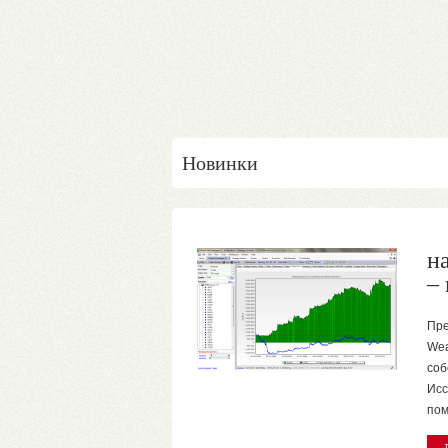
Новинки
к
(G
На 
зак
но 
вас
эфф