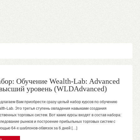
урс: ГраалеМетр 2: Новый уровень
railMeter2).
курсе "Граалеметр 2: Новый уровень" мы с вами не только сделаем
онченное решение по измерению эффективности торговых систем,
и выдадим вам более 50-и трейдерских "фишек", которые поднимут
 на новый уровень понимания торговых систем. Показатели
ективности Мы стартуем […]