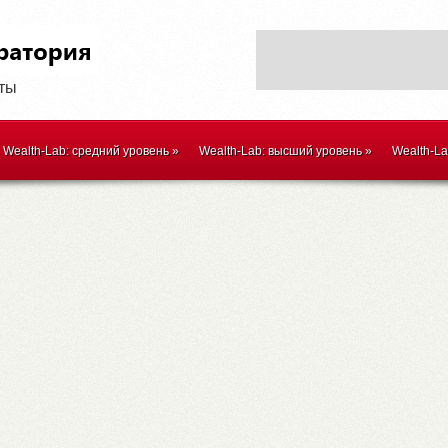
оты
Wealth-Lab: средний уровень
»
Wealth-Lab: высший уровень
»
Wealth-L