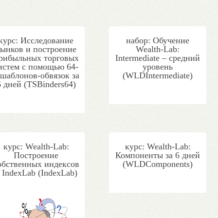
курс: Исследование
набор: Обучение
ынков и построение
Wealth-Lab:
рибыльных торговых
Intermediate – средний
истем с помощью 64-
уровень
 шаблонов-обвязок за
(WLDIntermediate)
6 дней (TSBinders64)
курс: Wealth-Lab:
курс: Wealth-Lab:
Построение
Компоненты за 6 дней
обственных индексов
(WLDComponents)
 IndexLab (IndexLab)