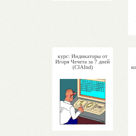
курс: Индикаторы от
Игоря Чечета за 7 дней
(CIAInd)
к