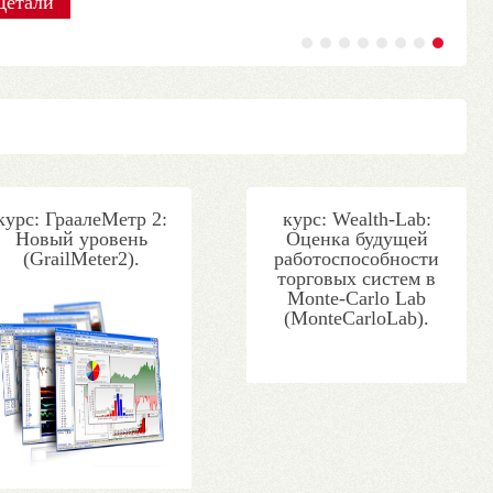
Детали
Детали
Детали
Детали
Детали
Детали
Детали
Детали
курс: ГраалеМетр 2:
курс: Wealth-Lab:
Новый уровень
Оценка будущей
(GrailMeter2).
работоспособности
торговых систем в
Monte-Carlo Lab
(MonteCarloLab).